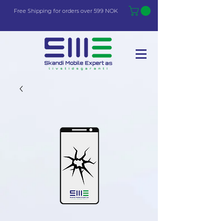
Free Shi
p
pin
g
for orders over 599 NOK