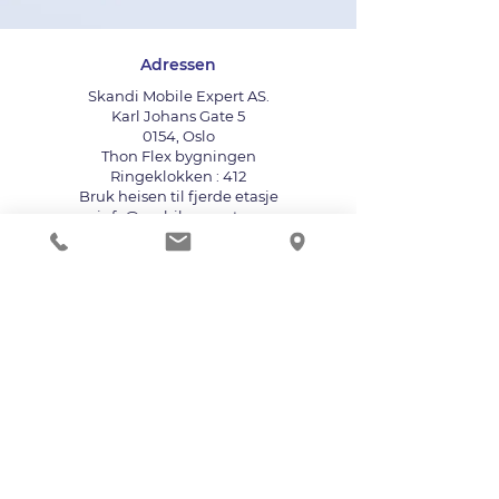
Adressen
Skandi Mobile Expert AS.
Karl Johans Gate 5
0154, Oslo
Thon Flex bygningen
Ringeklokken : 412
Bruk heisen til fjerde etasje
info@mobileexpert.no
+47 411 11 211
Reparasjonssenter for telefon
Vi aksepterer følgende betalingsmåter