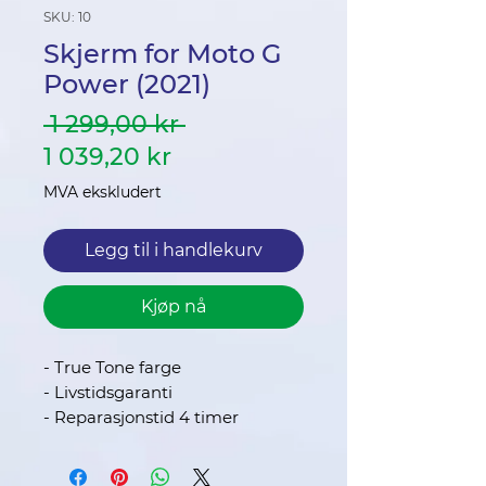
SKU: 10
Skjerm for Moto G
Power (2021)
Vanlig
 1 299,00 kr 
Salgspris
pris
1 039,20 kr
MVA ekskludert
Legg til i handlekurv
Kjøp nå
- True Tone farge
- Livstidsgaranti
- Reparasjonstid 4 timer