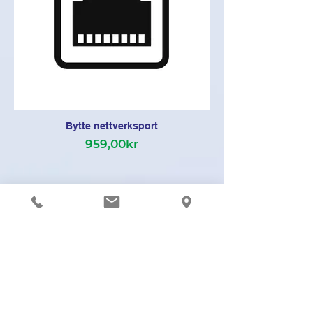
Bytte nettverksport
959,00kr
Adressen
Skandi Mobile Expert AS.
Karl Johans Gate 5
0154, Oslo
Thon Flex bygningen
Ringeklokken : 412