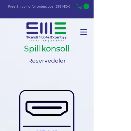
Free Shi
p
pin
g
for orders over 599 NOK
Spillkonsoll
Reservedeler