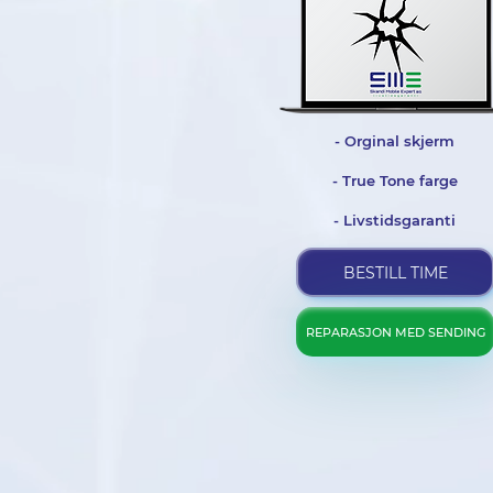
- Orginal skjerm
- True Tone farge
- Livstidsgaranti
BESTILL TIME
REPARASJON MED SENDING