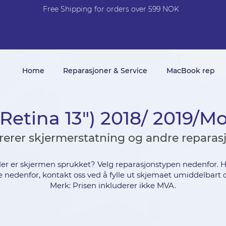
Free Shi
p
pin
g
for orders over 599 NOK
Home
Reparasjoner & Service
MacBook rep
etina 13") 2018/ 2019/Mo
rerer skjermerstatning og andre reparas
ler er skjermen sprukket? Velg reparasjonstypen nedenfor. H
ene nedenfor, kontakt oss ved å fylle ut skjemaet umiddelbart o
Merk: Prisen inkluderer ikke MVA.