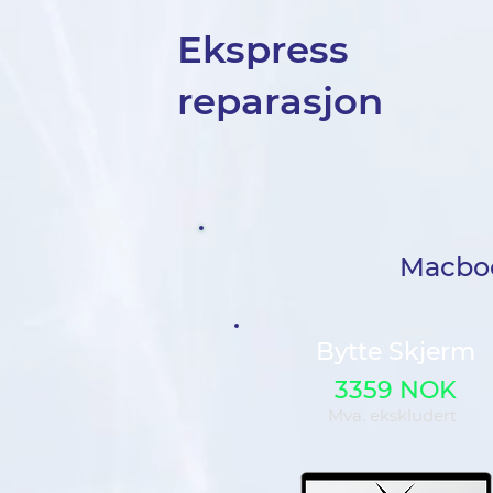
Ekspress
reparasjon
Macbook
Bytte Skjerm
3359 NOK
Mva. ekskludert