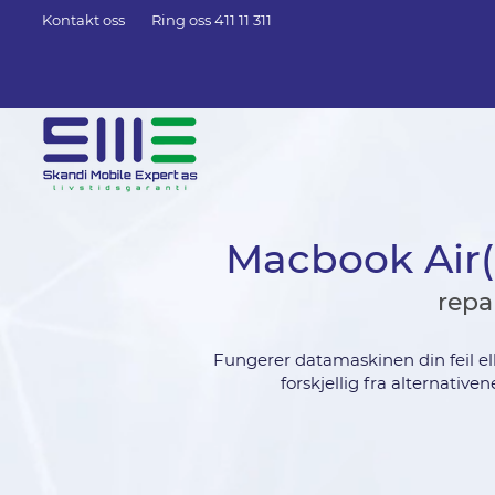
Kontakt oss
Ring oss 411 11 311
Macbook Air(R
repa
Fungerer datamaskinen din feil el
forskjellig fra alternativ