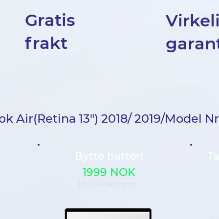
Gratis
Virkel
frakt
garant
 Air(Retina 13") 2018/ 2019/Model Nr
Bytte batteri
Ta
1999 NOK
Mva. ekskludert