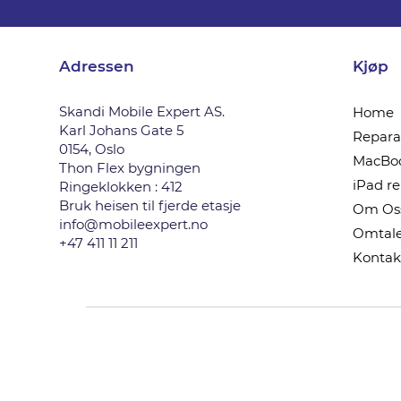
Adressen
Kjøp
Skandi Mobile Expert AS.
Home
Karl Johans Gate 5
Reparas
0154, Oslo
MacBoo
Thon Flex bygningen
iPad r
Ringeklokken : 412
Bruk heisen til fjerde etasje
Om Os
info@mobileexpert.no
Omtale
+47 411 11 211
Kontak