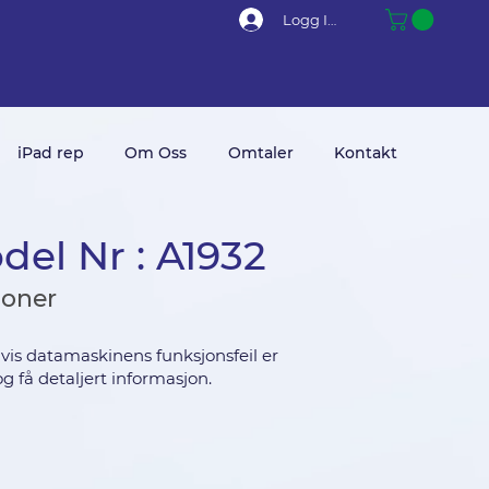
Logg Inn
iPad rep
Om Oss
Omtaler
Kontakt
del Nr : A1932
joner
vis datamaskinens funksjonsfeil er
g få detaljert informasjon.