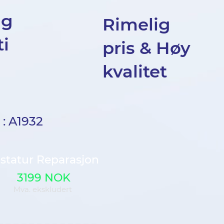
ig
Rimelig
i
pris & Høy
kvalitet
 : A1932
statur Reparasjon
3199 NOK
Mva. ekskludert