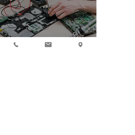
Har du et annet
problem eller
trenger hjelp?
Klikk på knappen nedenfor og gi oss
nødvendig informasjon.
Få informasjon