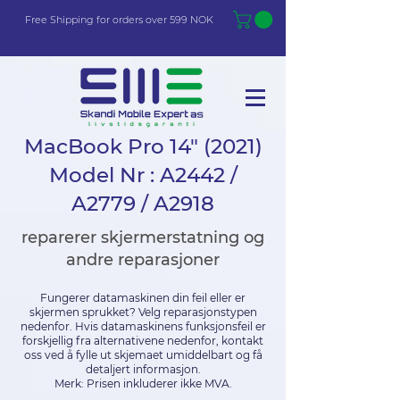
Free Shi
p
pin
g
for orders over 599 NOK
MacBook Pro 14" (2021)
Model Nr : A2442 /
A2779 / A2918
reparerer skjermerstatning og
andre reparasjoner
Fungerer datamaskinen din feil eller er
skjermen sprukket? Velg reparasjonstypen
nedenfor. Hvis datamaskinens funksjonsfeil er
forskjellig fra alternativene nedenfor, kontakt
oss ved å fylle ut skjemaet umiddelbart og få
detaljert informasjon.
Merk: Prisen inkluderer ikke MVA.