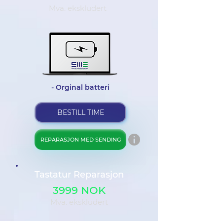
Mva. ekskludert
- Orginal batteri
BESTILL TIME
REPARASJON MED SENDING
Tastatur Reparasjon
3999 NOK
Mva. ekskludert