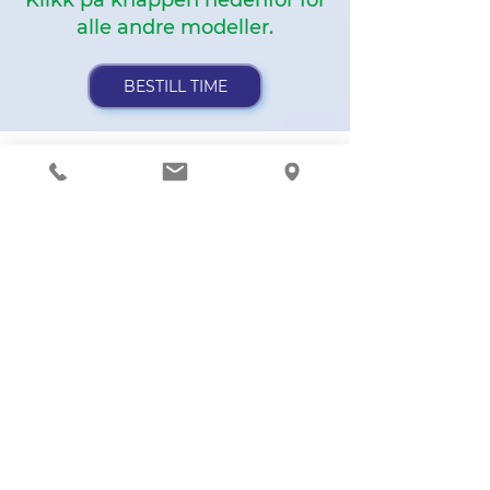
alle andre modeller.
BESTILL TIME
Adressen
Skandi Mobile Expert AS.
Karl Johans Gate 5
0154, Oslo
Thon Flex bygningen
Ringeklokken : 412
Bruk heisen til fjerde etasje
info@mobileexpert.no
+47 411 11 211