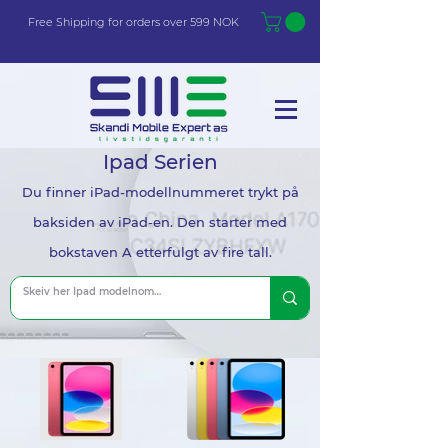
Free Shi
p
pin
g
for orders over 599 NOK
Ipad Serien
Du finner iPad-modellnummeret trykt på
baksiden av iPad-en. Den starter med
bokstaven A etterfulgt av fire tall.