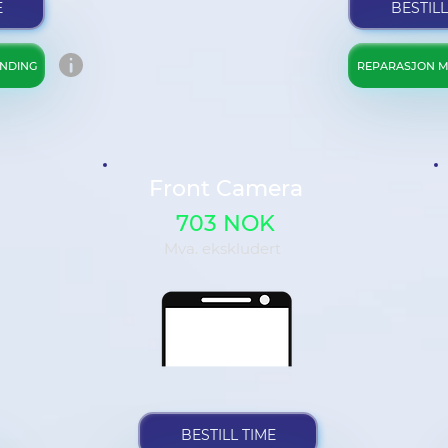
E
BESTILL
NDING
REPARASJON M
Front Camera
703 NOK
Mva. ekskludert
BESTILL TIME