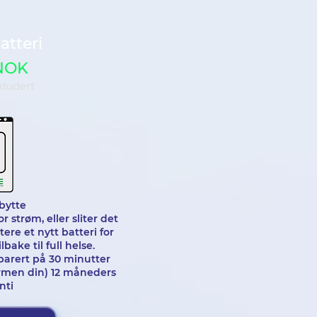
atteri
NOK
kludert
bytte
r strøm, eller sliter det
re et nytt batteri for
bake til full helse.
parert på 30 minutter
ermen din) 12 måneders
nti