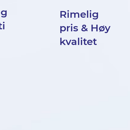
ig
Rimelig
i
pris & Høy
kvalitet