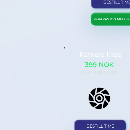
BESTILL TIM
REPARASJON MED SE
Kamera linse
399 NOK
Mva. ekskludert
BESTILL TIME