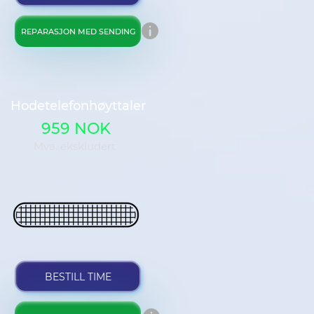
REPARASJON MED SENDING
Hodetelefonhøyttaler
959 NOK
Mva. ekskludert
BESTILL TIME