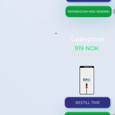
REPARASJON MED SENDING
Lading bort
919 NOK
Mva. ekskludert
BESTILL TIME