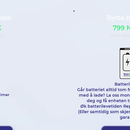
lass
Bytte b
K
799 
rt
Mva. eks
Batteri
Går batteriet alltid tom fo
Timer
med å lade? La oss monte
deg og få enheten til
Øk batterilevetiden Re
(Eller samtidig som skj
gara