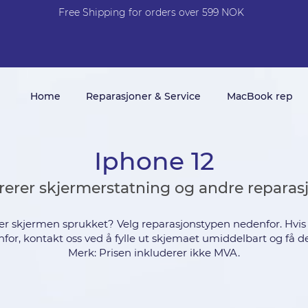
Free Shi
p
pin
g
for orders over 599 NOK
Home
Reparasjoner & Service
MacBook rep
Iphone 12
rerer skjermerstatning og andre reparas
 er skjermen sprukket? Velg reparasjonstypen nedenfor. Hvis te
for, kontakt oss ved å fylle ut skjemaet umiddelbart og få de
Merk: Prisen inkluderer ikke MVA.