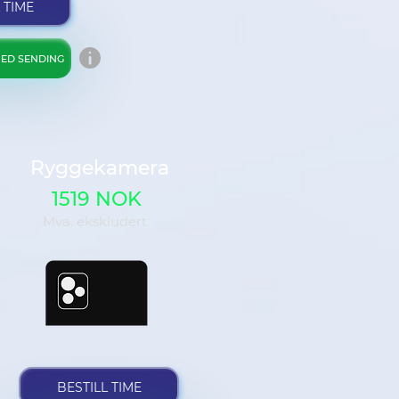
 TIME
ED SENDING
Ryggekamera
1519 NOK
Mva. ekskludert
BESTILL TIME