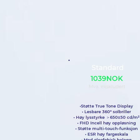
Standard
1039NOK
Mva. ekskludert
•Støtte True Tone Display
• Lesbare 360° solbriller
• Høy lysstyrke ＞650±50 cd/m²
• FHD Incell høy oppløsning
• Støtte multi-touch-funksjon
• ESR høy fargeskala
• Med oleofobisk belegg