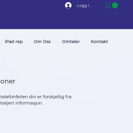
Logg Inn
iPad rep
Om Oss
Omtaler
Kontakt
joner
lefonfeilen din er forskjellig fra
taljert informasjon.