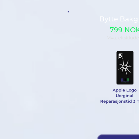
Bytte Bakg
799 NO
Mva. eksklude
Apple Logo
Uorginal
Reparasjonstid 3 