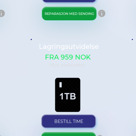
REPARASJON MED SENDING
Lagringsutvidelse
FRA 959 NOK
Mva. ekskludert
BESTILL TIME