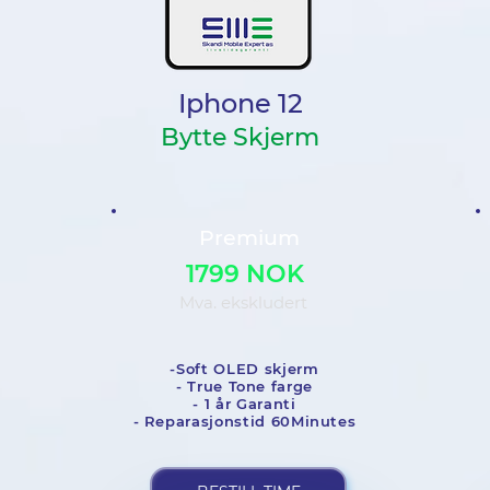
Iphone 12
Bytte Skjerm
Premium
1799 NOK
Mva. ekskludert
-Soft OLED skjerm
- True Tone farge
- 1 år Garanti
- Reparasjonstid 60Minutes