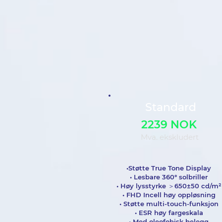
Standard
2239 NOK
Mva. ekskludert
•Støtte True Tone Display
• Lesbare 360° solbriller
• Høy lysstyrke ＞650±50 cd/m²
• FHD Incell høy oppløsning
• Støtte multi-touch-funksjon
• ESR høy fargeskala
• Med oleofobisk belegg