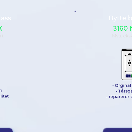
lass
Bytte b
K
3160
rt
Mva. eks
- Orginal
I
- 1 årsg
litet
- reparerer