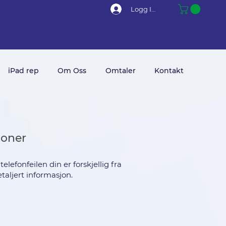
Logg Inn
iPad rep
Om Oss
Omtaler
Kontakt
joner
lefonfeilen din er forskjellig fra
taljert informasjon.