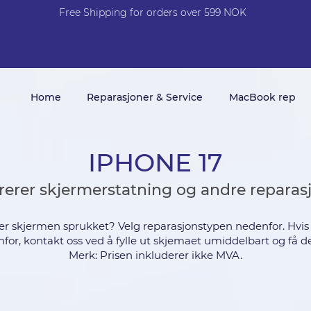
Free Shi
p
pin
g
for orders over 599 NOK
Home
Reparasjoner & Service
MacBook rep
IPHONE 17
rerer skjermerstatning og andre reparas
 er skjermen sprukket? Velg reparasjonstypen nedenfor. Hvis te
for, kontakt oss ved å fylle ut skjemaet umiddelbart og få de
Merk: Prisen inkluderer ikke MVA.