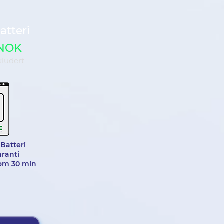
atteri
 NOK
kludert
 Batteri
aranti
 om 30 min