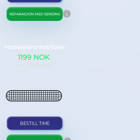
REPARASJON MED SENDING
Hodetelefonhøyttaler
1199 NOK
Mva. ekskludert
BESTILL TIME