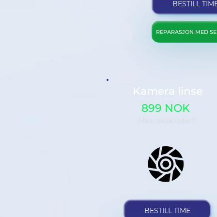
BESTILL TIM
REPARASJON MED SE
Kamera linse
899 NOK
Mva. ekskludert
BESTILL TIME