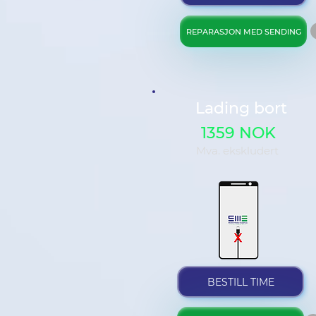
REPARASJON MED SENDING
Lading bort
1359 NOK
Mva. ekskludert
BESTILL TIME