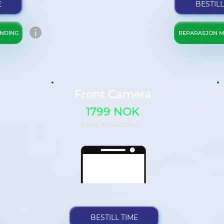
E
BESTILL
NDING
REPARASJON M
Front Camera
1799 NOK
Mva. ekskludert
BESTILL TIME