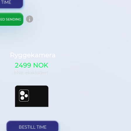
 TIME
ED SENDING
Ryggekamera
2499 NOK
Mva. ekskludert
BESTILL TIME