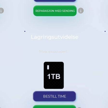
REPARASJON MED SENDING
Lagringsutvidelse
Mva. ekskludert
BESTILL TIME