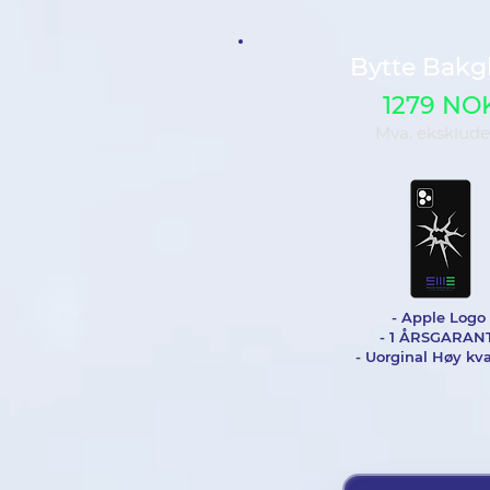
Bytte Bakg
1279 NO
Mva. eksklude
- Apple Logo
- 1 ÅRSGARANT
- Uorginal Høy kva