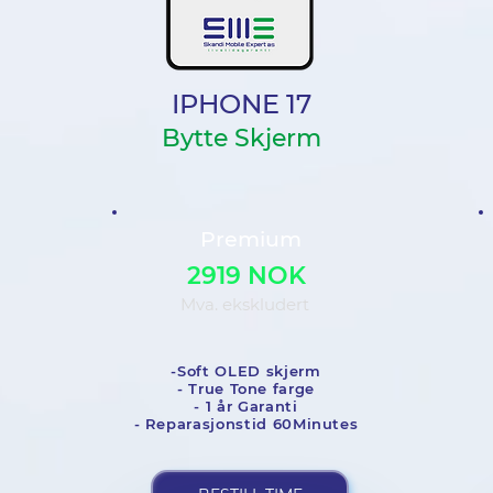
IPHONE 17
Bytte Skjerm
Premium
2919 NOK
Mva. ekskludert
-Soft OLED skjerm
- True Tone farge
- 1 år Garanti
- Reparasjonstid 60Minutes