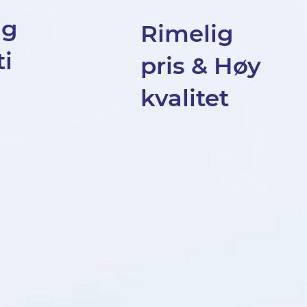
ig
Rimelig
i
pris & Høy
kvalitet