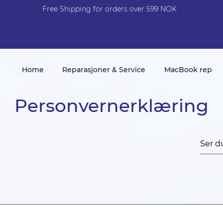
Free Shi
p
pin
g
for orders over 599 NOK
Home
Reparasjoner & Service
MacBook rep
Personvernerklæring