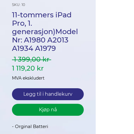
SKU: 10
11-tommers iPad
Pro, 1.
generasjon)Model
Nr: A1980 A2013
A1934 A1979
Vanlig
 1 399,00 kr 
Salgspris
pris
1 119,20 kr
MVA ekskludert
Legg til i handlekurv
Kjøp nå
- Orginal Batteri