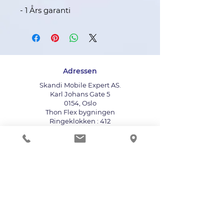
- 1 Års garanti
Adressen
Skandi Mobile Expert AS.
Karl Johans Gate 5
0154, Oslo
Thon Flex bygningen
Ringeklokken : 412
Bruk heisen til fjerde etasje
info@mobileexpert.no
+47 411 11 211