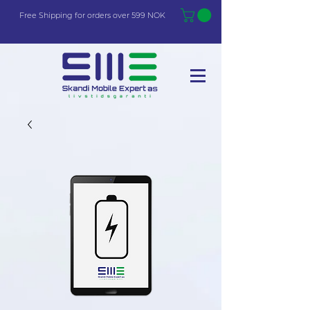
Free Shi
p
pin
g
for orders over 599 NOK