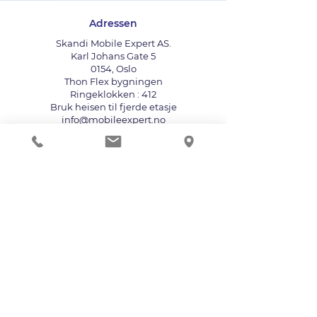
Adressen
Skandi Mobile Expert AS.
Karl Johans Gate 5
0154, Oslo
Thon Flex bygningen
Ringeklokken : 412
Bruk heisen til fjerde etasje
info@mobileexpert.no
+47 411 11 211
Reparasjonssenter for telefon
Vi aksepterer følgende betalingsmåter