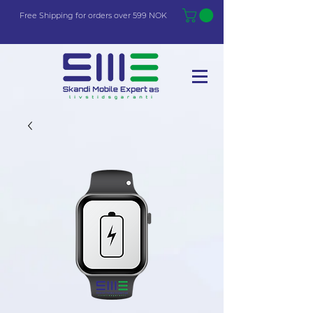
Free Shi
p
pin
g
for orders over 599 NOK