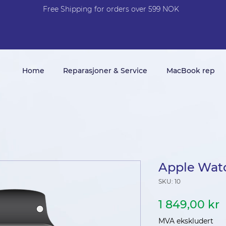
Free Shi
p
pin
g
for orders over 599 NOK
Home
Reparasjoner & Service
MacBook rep
Apple Wat
SKU: 10
P
1 849,00 kr
MVA ekskludert