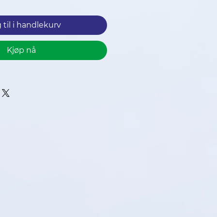
 til i handlekurv
Kjøp nå