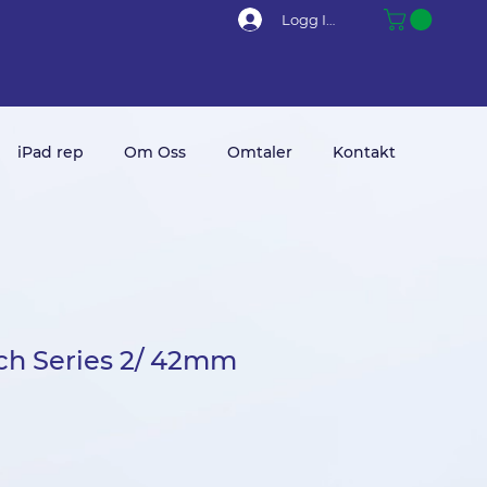
Logg Inn
iPad rep
Om Oss
Omtaler
Kontakt
ch Series 2/ 42mm
ris