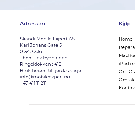
Adressen
Kjøp
Skandi Mobile Expert AS.
Home
Karl Johans Gate 5
Reparas
0154, Oslo
MacBoo
Thon Flex bygningen
iPad r
Ringeklokken : 412
Bruk heisen til fjerde etasje
Om Os
info@mobileexpert.no
Omtale
+47 411 11 211
Kontak