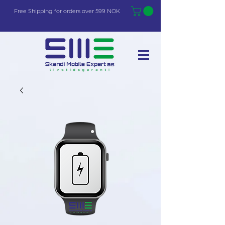
Free Shi
p
pin
g
for orders over 599 NOK