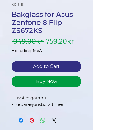
SKU: 10
Bakglass for Asus
Zenfone 8 Flip
ZS672KS
Regular
Sale
 949,00kr 
759,20kr
Price
Price
Excluding MVA
Add to Cart
Buy Now
- Livstidsgaranti
- Reparasjonstid 2 timer