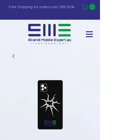
Free Shi
p
pin
g
for orders over 599 NOK