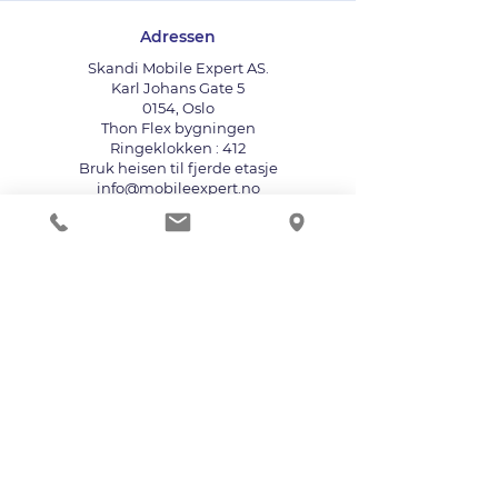
Adressen
Skandi Mobile Expert AS.
Karl Johans Gate 5
0154, Oslo
Thon Flex bygningen
Ringeklokken : 412
Bruk heisen til fjerde etasje
info@mobileexpert.no
+47 411 11 211
Reparasjonssenter for telefon
Vi aksepterer følgende betalingsmåter