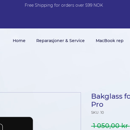
Free Shi
p
pin
g
for orders over 599 NOK
Home
Reparasjoner & Service
MacBook rep
Bakglass fo
Pro
SKU: 10
 1 050,00 kr 