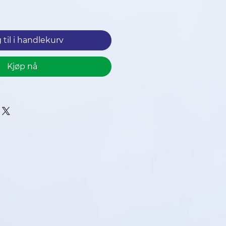
pris
 til i handlekurv
Kjøp nå