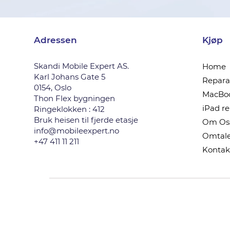
Adressen
Kjøp
Skandi Mobile Expert AS.
Home
Karl Johans Gate 5
Reparas
0154, Oslo
MacBoo
Thon Flex bygningen
iPad r
Ringeklokken : 412
Bruk heisen til fjerde etasje
Om Os
info@mobileexpert.no
Omtale
+47 411 11 211
Kontak