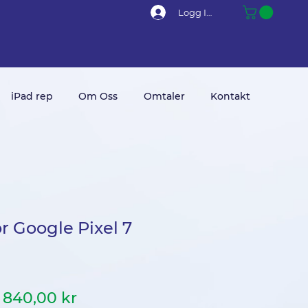
Logg Inn
iPad rep
Om Oss
Omtaler
Kontakt
r Google Pixel 7
Vanlig
Salgspris
840,00 kr