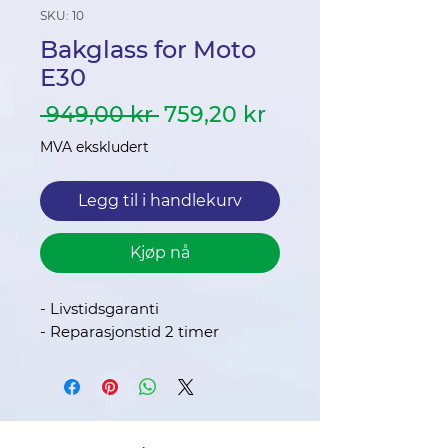
SKU: 10
Bakglass for Moto
E30
Vanlig
Salgspris
 949,00 kr 
759,20 kr
pris
MVA ekskludert
Legg til i handlekurv
Kjøp nå
- Livstidsgaranti
- Reparasjonstid 2 timer