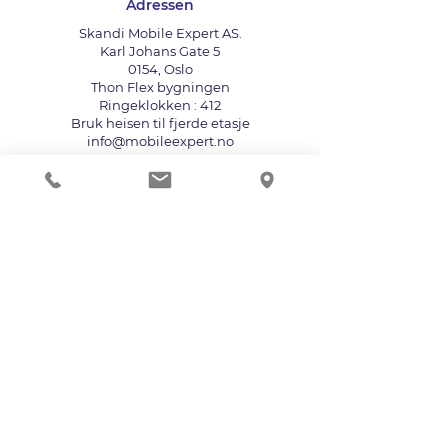
Adressen
Skandi Mobile Expert AS.
Karl Johans Gate 5
0154, Oslo
Thon Flex bygningen
Ringeklokken : 412
Bruk heisen til fjerde etasje
info@mobileexpert.no
+47 411 11 211
Reparasjonssenter for telefon
Vi aksepterer følgende betalingsmåter