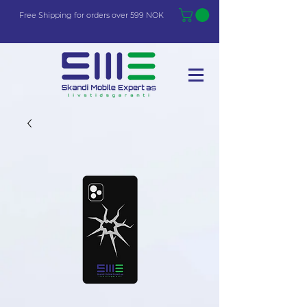
Free Shi
p
pin
g
for orders over 599 NOK