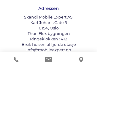
Adressen
Skandi Mobile Expert AS.
Karl Johans Gate 5
0154, Oslo
Thon Flex bygningen
Ringeklokken : 412
Bruk heisen til fjerde etasje
info@mobileexpert.no
+47 411 11 211
Reparasjonssenter for telefon
Vi aksepterer følgende betalingsmåter