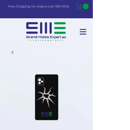
Free Shi
p
pin
g
for orders over 599 NOK