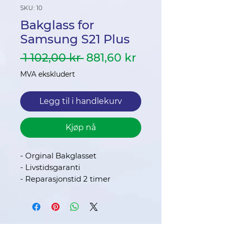
SKU: 10
Bakglass for
Samsung S21 Plus
Vanlig
Salgspris
 1 102,00 kr 
881,60 kr
pris
MVA ekskludert
Legg til i handlekurv
Kjøp nå
- Orginal Bakglasset
- Livstidsgaranti
- Reparasjonstid 2 timer