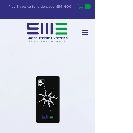
Free Shi
p
pin
g
for orders over 599 NOK