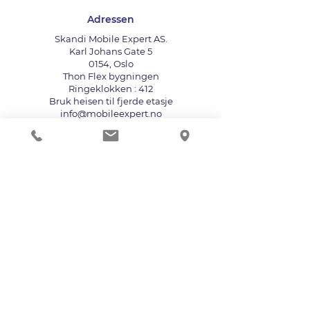
Adressen
Skandi Mobile Expert AS.
Karl Johans Gate 5
0154, Oslo
Thon Flex bygningen
Ringeklokken : 412
Bruk heisen til fjerde etasje
info@mobileexpert.no
+47 411 11 211
Reparasjonssenter for telefon
Vi aksepterer følgende betalingsmåter