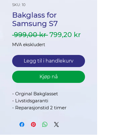
SKU: 10
Bakglass for
Samsung S7
Vanlig
Salgspris
 999,00 kr 
799,20 kr
pris
MVA ekskludert
Legg til i handlekurv
Kjøp nå
- Orginal Bakglasset
- Livstidsgaranti
- Reparasjonstid 2 timer