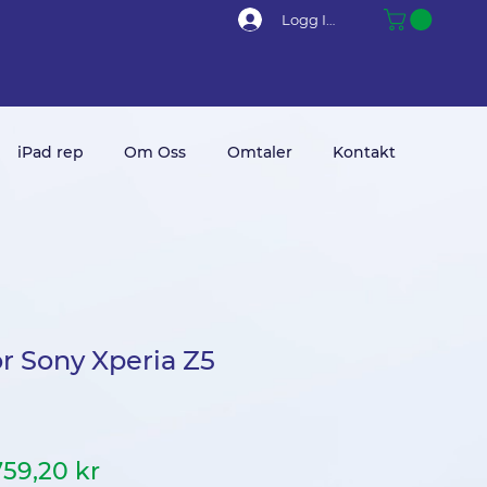
Logg Inn
iPad rep
Om Oss
Omtaler
Kontakt
or Sony Xperia Z5
anlig
Salgspris
759,20 kr