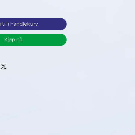
ris
 til i handlekurv
Kjøp nå