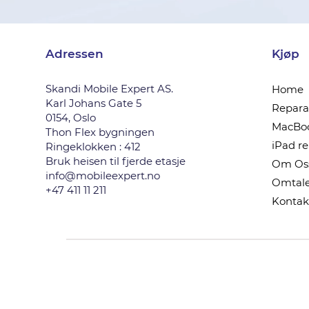
Adressen
Kjøp
Skandi Mobile Expert AS.
Home
Karl Johans Gate 5
Reparas
0154, Oslo
MacBoo
Thon Flex bygningen
iPad r
Ringeklokken : 412
Bruk heisen til fjerde etasje
Om Os
info@mobileexpert.no
Omtale
+47 411 11 211
Kontak