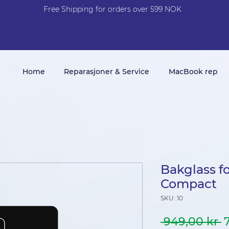
Free Shi
p
pin
g
for orders over 599 NOK
Home
Reparasjoner & Service
MacBook rep
Bakglass f
Compact
SKU: 10
V
 949,00 kr 