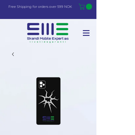
Free Shi
p
pin
g
for orders over 599 NOK