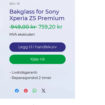
SKU: 10
Bakglass for Sony
Xperia Z5 Premium
Vanlig
Salgspris
 949,00 kr 
759,20 kr
pris
MVA ekskludert
Legg til i handlekurv
Kjøp nå
- Livstidsgaranti
- Reparasjonstid 2 timer