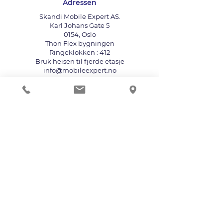
Adressen
Skandi Mobile Expert AS.
Karl Johans Gate 5
0154, Oslo
Thon Flex bygningen
Ringeklokken : 412
Bruk heisen til fjerde etasje
info@mobileexpert.no
+47 411 11 211
Reparasjonssenter for telefon
Vi aksepterer følgende betalingsmåter