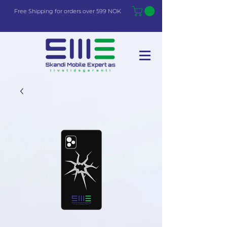
Free Shi
p
pin
g
for orders over 599 NOK