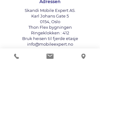
Adressen
Skandi Mobile Expert AS.
Karl Johans Gate 5
0154, Oslo
Thon Flex bygningen
Ringeklokken : 412
Bruk heisen til fjerde etasje
info@mobileexpert.no
+47 411 11 211
Reparasjonssenter for telefon
Vi aksepterer følgende betalingsmåter