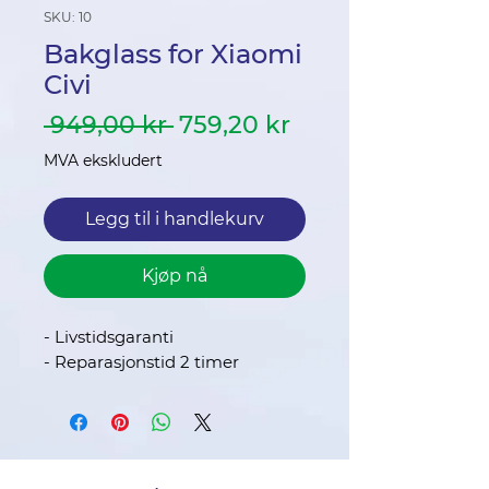
SKU: 10
Bakglass for Xiaomi
Civi
Vanlig
Salgspris
 949,00 kr 
759,20 kr
pris
MVA ekskludert
Legg til i handlekurv
Kjøp nå
- Livstidsgaranti
- Reparasjonstid 2 timer