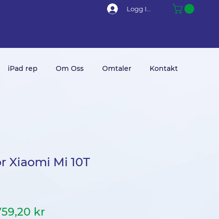
Logg Inn
iPad rep
Om Oss
Omtaler
Kontakt
or Xiaomi Mi 10T
anlig
Salgspris
759,20 kr