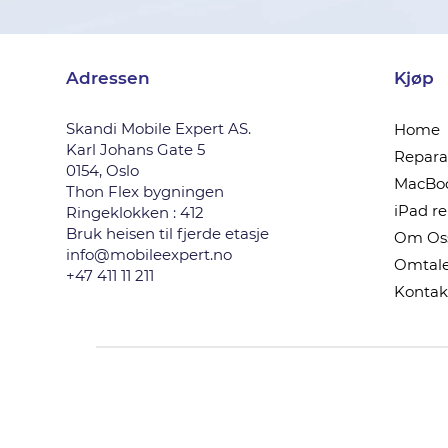
Adressen
Kjøp
Skandi Mobile Expert AS.
Home
Karl Johans Gate 5
Reparas
0154, Oslo
MacBoo
Thon Flex bygningen
iPad r
Ringeklokken : 412
Bruk heisen til fjerde etasje
Om Os
info@mobileexpert.no
Omtale
+47 411 11 211
Kontak