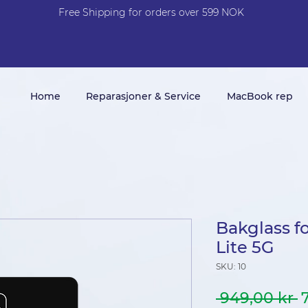
Free Shi
p
pin
g
for orders over 599 NOK
Home
Reparasjoner & Service
MacBook rep
Bakglass f
Lite 5G
SKU: 10
V
 949,00 kr 