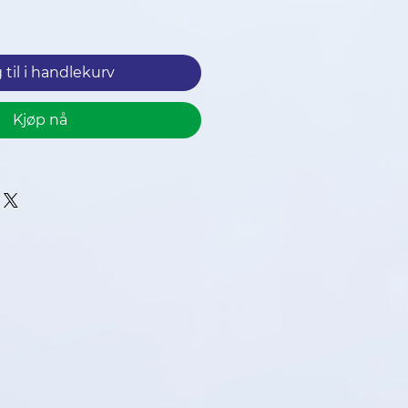
ris
 til i handlekurv
Kjøp nå