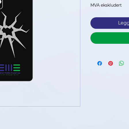
p
MVA ekskludert
Legg