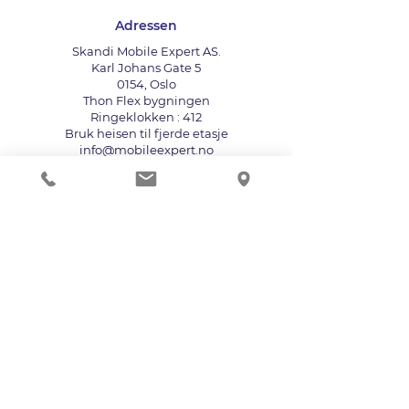
Adressen
Skandi Mobile Expert AS.
Karl Johans Gate 5
0154, Oslo
Thon Flex bygningen
Ringeklokken : 412
Bruk heisen til fjerde etasje
info@mobileexpert.no
+47 411 11 211
Reparasjonssenter for telefon
Vi aksepterer følgende betalingsmåter