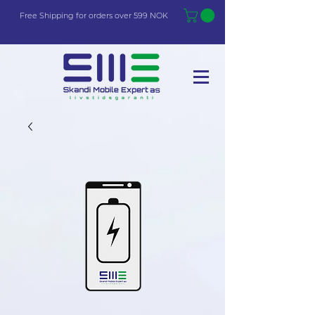
Free Shi
p
pin
g
for orders over 599 NOK