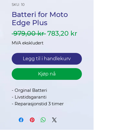
SKU: 10
Batteri for Moto
Edge Plus
Vanlig
Salgspris
 979,00 kr 
783,20 kr
pris
MVA ekskludert
Legg til i handlekurv
Kjøp nå
- Orginal Batteri
- Livstidsgaranti
- Reparasjonstid 3 timer