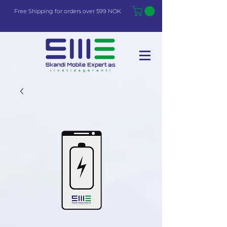
Free Shi
p
pin
g
for orders over 599 NOK