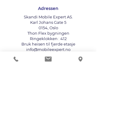
Adressen
Skandi Mobile Expert AS.
Karl Johans Gate 5
0154, Oslo
Thon Flex bygningen
Ringeklokken : 412
Bruk heisen til fjerde etasje
info@mobileexpert.no
+47 411 11 211
Reparasjonssenter for telefon
Vi aksepterer følgende betalingsmåter