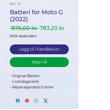
SKU: 10
Batteri for Moto G
(2022)
Vanlig
Salgspris
 979,00 kr 
783,20 kr
pris
MVA ekskludert
Legg til i handlekurv
Kjøp nå
- Orginal Batteri
- Livstidsgaranti
- Reparasjonstid 3 timer