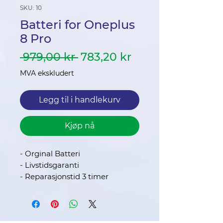
SKU: 10
Batteri for Oneplus
8 Pro
Vanlig
Salgspris
 979,00 kr 
783,20 kr
pris
MVA ekskludert
Legg til i handlekurv
Kjøp nå
- Orginal Batteri
- Livstidsgaranti
- Reparasjonstid 3 timer