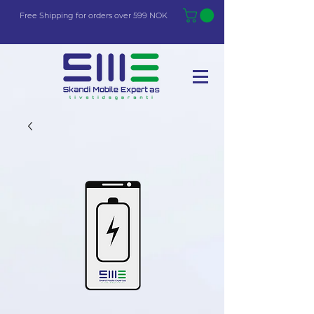
Free Shi
p
pin
g
for orders over 599 NOK