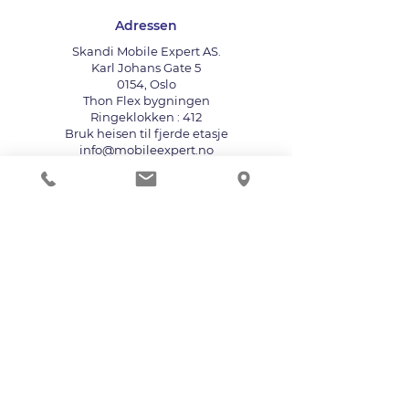
Adressen
Skandi Mobile Expert AS.
Karl Johans Gate 5
0154, Oslo
Thon Flex bygningen
Ringeklokken : 412
Bruk heisen til fjerde etasje
info@mobileexpert.no
+47 411 11 211
Reparasjonssenter for telefon
Vi aksepterer følgende betalingsmåter