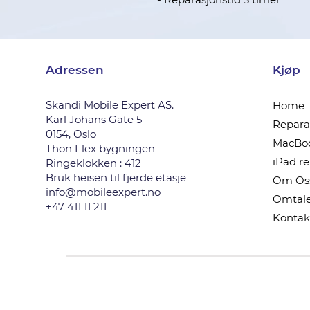
Adressen
Kjøp
Skandi Mobile Expert AS.
Home
Karl Johans Gate 5
Reparas
0154, Oslo
MacBoo
Thon Flex bygningen
iPad r
Ringeklokken : 412
Bruk heisen til fjerde etasje
Om Os
info@mobileexpert.no
Omtale
+47 411 11 211
Kontak