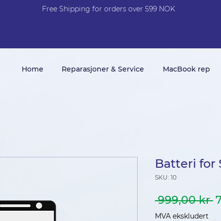
Free Shi
p
pin
g
for orders over 599 NOK
Home
Reparasjoner & Service
MacBook rep
Batteri fo
SKU: 10
V
 999,00 kr 
p
MVA ekskludert