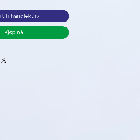
 til i handlekurv
Kjøp nå