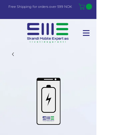
Free Shi
p
pin
g
for orders over 599 NOK