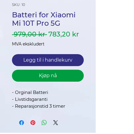
SKU: 10
Batteri for Xiaomi
Mi 10T Pro 5G
Vanlig
Salgspris
 979,00 kr 
783,20 kr
pris
MVA ekskludert
Legg til i handlekurv
Kjøp nå
- Orginal Batteri
- Livstidsgaranti
- Reparasjonstid 3 timer