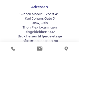
Adressen
Skandi Mobile Expert AS.
Karl Johans Gate 5
0154, Oslo
Thon Flex bygningen
Ringeklokken : 412
Bruk heisen til fjerde etasje
info@mobileexpert.no
+47 411 11 211
Reparasjonssenter for telefon
Vi aksepterer følgende betalingsmåter