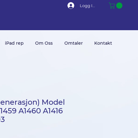
Logg Inn
iPad rep
Om Oss
Omtaler
Kontakt
 generasjon) Model
A1459 A1460 A1416
03