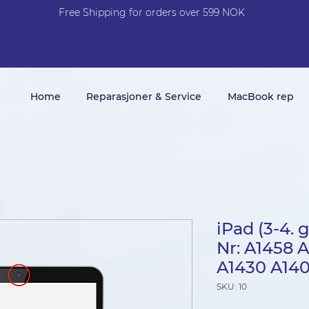
Free Shi
p
pin
g
for orders over 599 NOK
Home
Reparasjoner & Service
MacBook rep
iPad (3-4.
Nr: A1458 
A1430 A14
SKU: 10