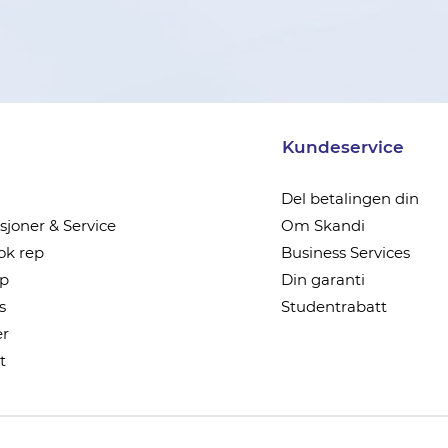
Kundeservice
Del betalingen din
joner & Service
Om Skandi
k rep
Business Services
ep
Din garanti
s
Studentrabatt
r
t