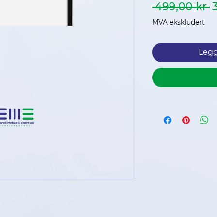
V
 499,00 kr 
p
MVA ekskludert
Legg