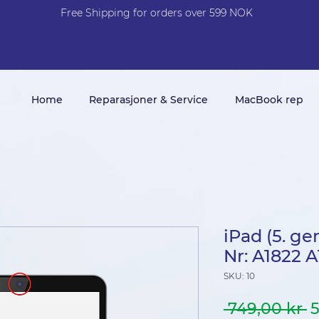
Free Shi
p
pin
g
for orders over 599 NOK
Home
Reparasjoner & Service
MacBook rep
iPad (5. g
Nr: A1822 
SKU: 10
V
 749,00 kr 
5