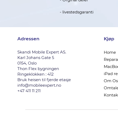
- livestedsgaranti
Adressen
Kjøp
Skandi Mobile Expert AS.
Home
Karl Johans Gate 5
Reparas
0154, Oslo
MacBoo
Thon Flex bygningen
iPad r
Ringeklokken : 412
Bruk heisen til fjerde etasje
Om Os
info@mobileexpert.no
Omtale
+47 411 11 211
Kontak