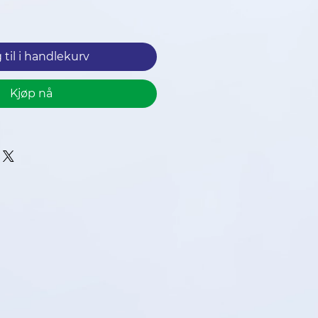
ris
 til i handlekurv
Kjøp nå