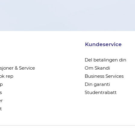
Kundeservice
Del betalingen din
joner & Service
Om Skandi
k rep
Business Services
ep
Din garanti
s
Studentrabatt
r
t