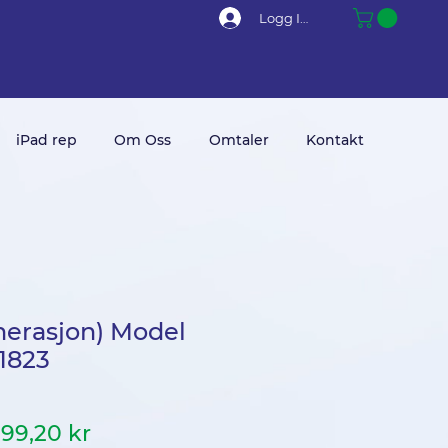
Logg Inn
iPad rep
Om Oss
Omtaler
Kontakt
enerasjon) Model
A1823
anlig
Salgspris
99,20 kr