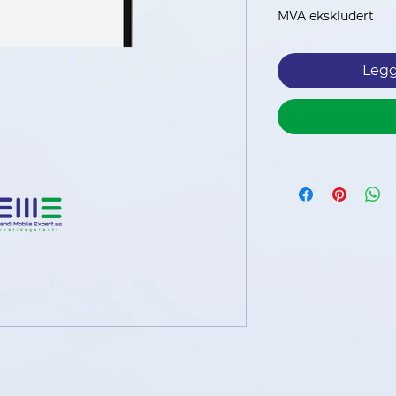
p
MVA ekskludert
Legg