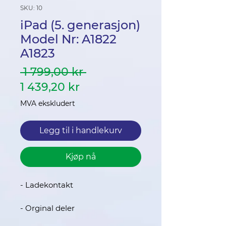
SKU: 10
iPad (5. generasjon)
Model Nr: A1822
A1823
Vanlig
 1 799,00 kr 
Salgspris
pris
1 439,20 kr
MVA ekskludert
Legg til i handlekurv
Kjøp nå
- Ladekontakt
- Orginal deler