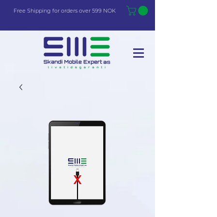
Free Shi
p
pin
g
for orders over 599 NOK