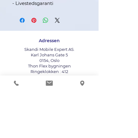
- Livestedsgaranti
Adressen
Skandi Mobile Expert AS.
Karl Johans Gate 5
0154, Oslo
Thon Flex bygningen
Ringeklokken : 412
Bruk heisen til fjerde etasje
info@mobileexpert.no
+47 411 11 211