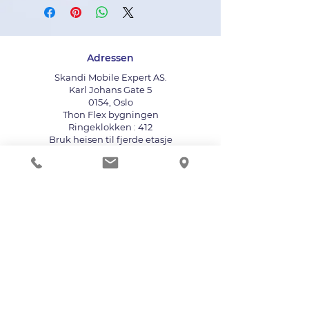
Adressen
Skandi Mobile Expert AS.
Karl Johans Gate 5
0154, Oslo
Thon Flex bygningen
Ringeklokken : 412
Bruk heisen til fjerde etasje
info@mobileexpert.no
+47 411 11 211
Reparasjonssenter for telefon
Vi aksepterer følgende betalingsmåter