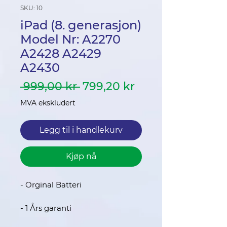
SKU: 10
iPad (8. generasjon)
Model Nr: A2270
A2428 A2429
A2430
Vanlig
Salgspris
 999,00 kr 
799,20 kr
pris
MVA ekskludert
Legg til i handlekurv
Kjøp nå
- Orginal Batteri
- 1 Års garanti