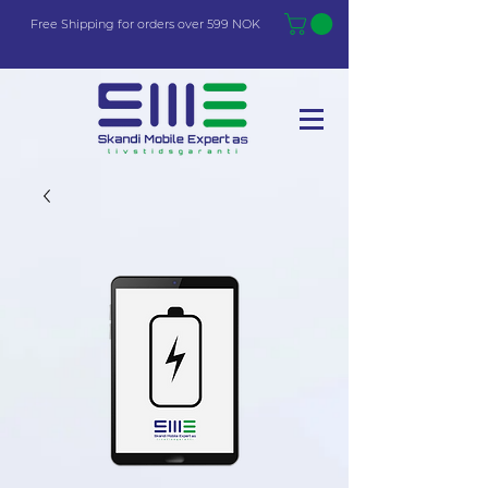
Free Shi
p
pin
g
for orders over 599 NOK