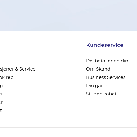
Kundeservice
Del betalingen din
joner & Service
Om Skandi
k rep
Business Services
ep
Din garanti
s
Studentrabatt
r
t