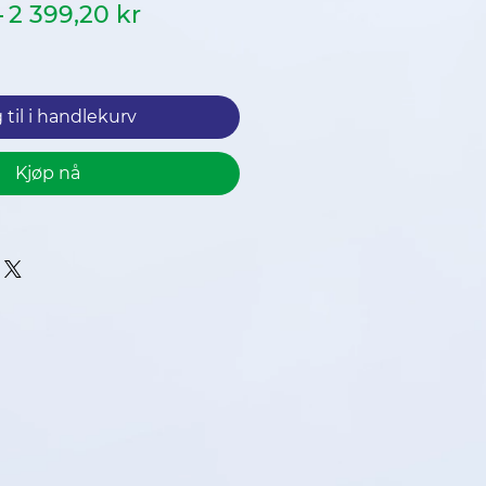
Vanlig
Salgspris
 
2 399,20 kr
pris
 til i handlekurv
Kjøp nå