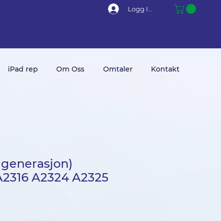
Logg Inn
iPad rep
Om Oss
Omtaler
Kontakt
. generasjon)
A2316 A2324 A2325