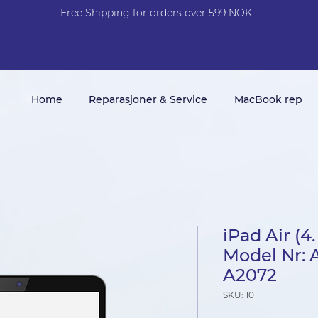
Free Shi
p
pin
g
for orders over 599 NOK
Home
Reparasjoner & Service
MacBook rep
iPad Air (4
Model Nr: 
A2072
SKU: 10