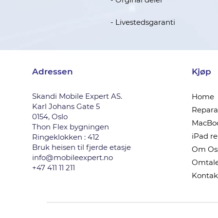
- Livestedsgaranti
Adressen
Kjøp
Skandi Mobile Expert AS.
Home
Karl Johans Gate 5
Reparas
0154, Oslo
MacBoo
Thon Flex bygningen
iPad r
Ringeklokken : 412
Bruk heisen til fjerde etasje
Om Os
info@mobileexpert.no
Omtale
+47 411 11 211
Kontak