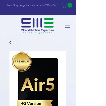
Free Shi
p
pin
g
for orders over 599 NOK