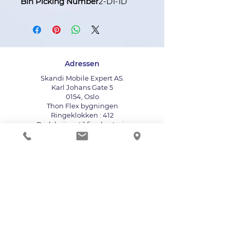
Bin Picking Number
2-D1-1D
Adressen
Skandi Mobile Expert AS.
Karl Johans Gate 5
0154, Oslo
Thon Flex bygningen
Ringeklokken : 412
Bruk heisen til fjerde etasje
info@mobileexpert.no
+47 411 11 211
Reparasjonssenter for telefon