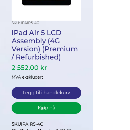
SKU: ​​​​​​​IPAIR5-4G
iPad Air 5 LCD
Assembly (4G
Version) (Premium
/ Refurbished)
Pris
2 552,00 kr
MVA ekskludert
Legg til i handlekurv
Kjøp nå
SKU
IPAIR5-4G