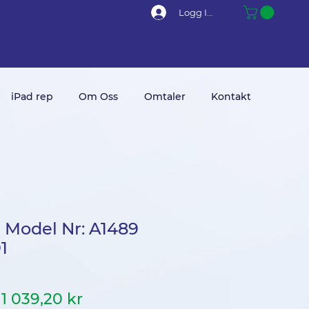
Logg Inn
iPad rep
Om Oss
Omtaler
Kontakt
2 Model Nr: A1489
1
Vanlig
Salgspris
1 039,20 kr