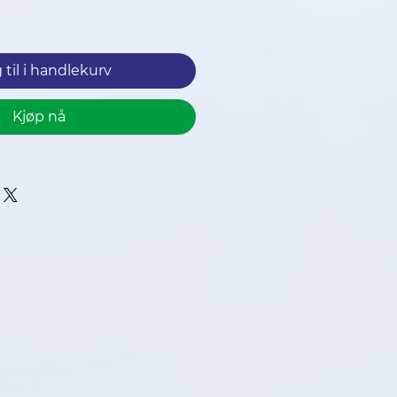
pris
 til i handlekurv
Kjøp nå