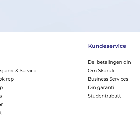
Kundeservice
Del betalingen din
joner & Service
Om Skandi
k rep
Business Services
ep
Din garanti
s
Studentrabatt
r
t