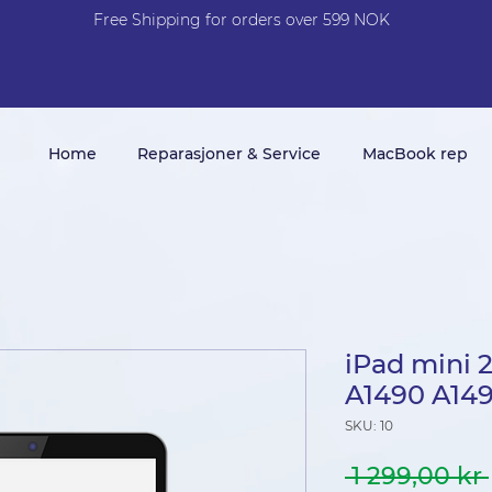
Free Shi
p
pin
g
for orders over 599 NOK
Home
Reparasjoner & Service
MacBook rep
iPad mini 
A1490 A149
SKU: 10
 1 299,00 kr 