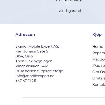
- Livstidsgaranti
Adressen
Kjøp
Skandi Mobile Expert AS.
Home
Karl Johans Gate 5
Reparas
0154, Oslo
MacBoo
Thon Flex bygningen
iPad r
Ringeklokken : 412
Bruk heisen til fjerde etasje
Om Os
info@mobileexpert.no
Omtale
+47 411 11 211
Kontak