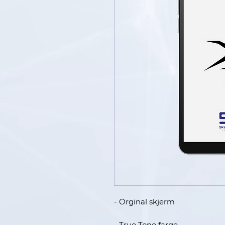
- Orginal skjerm
- True Tone farge