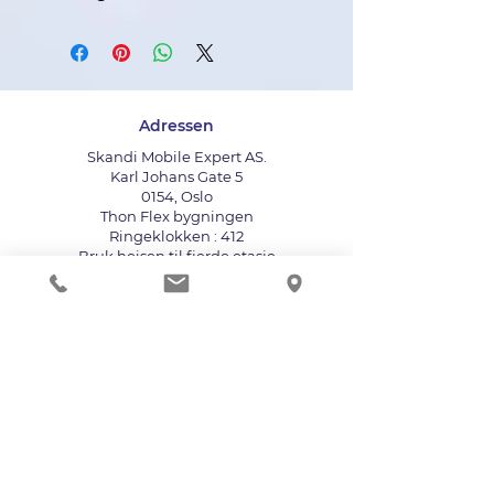
Adressen
Skandi Mobile Expert AS.
Karl Johans Gate 5
0154, Oslo
Thon Flex bygningen
Ringeklokken : 412
Bruk heisen til fjerde etasje
info@mobileexpert.no
+47 411 11 211
Reparasjonssenter for telefon