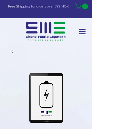
Free Shi
p
pin
g
for orders over 599 NOK