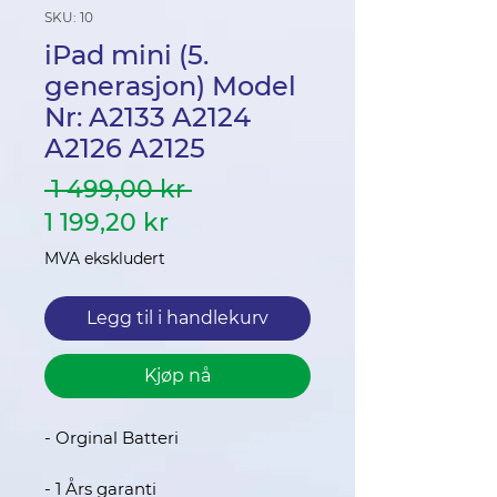
SKU: 10
iPad mini (5.
generasjon) Model
Nr: A2133 A2124
A2126 A2125
Vanlig
 1 499,00 kr 
Salgspris
pris
1 199,20 kr
MVA ekskludert
Legg til i handlekurv
Kjøp nå
- Orginal Batteri
- 1 Års garanti