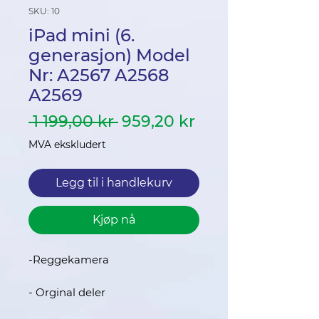
SKU: 10
iPad mini (6.
generasjon) Model
Nr: A2567 A2568
A2569
Vanlig
Salgspris
 1 199,00 kr 
959,20 kr
pris
MVA ekskludert
Legg til i handlekurv
Kjøp nå
-Reggekamera
- Orginal deler