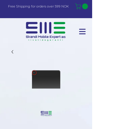
Free Shi
p
pin
g
for orders over 599 NOK