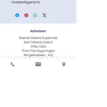
- livestedsgaranti
Adressen
Skandi Mobile Expert AS.
Karl Johans Gate 5
0154, Oslo
Thon Flex bygningen
Ringeklokken : 412
Bruk heisen til fjerde etasje
info@mobileexpert.no
+47 411 11 211