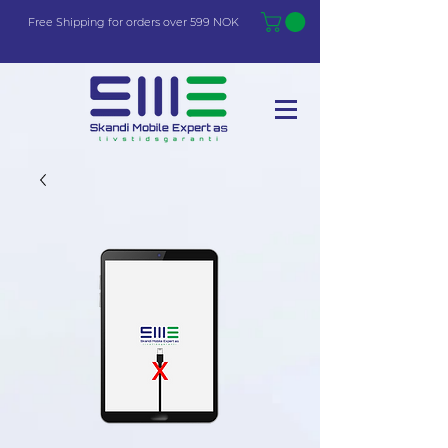
Free Shi
p
pin
g
for orders over 599 NOK