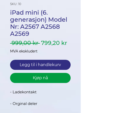
SKU: 10
iPad mini (6.
generasjon) Model
Nr: A2567 A2568
A2569
Vanlig
Salgspris
 999,00 kr 
799,20 kr
pris
MVA ekskludert
Legg til i handlekurv
Kjøp nå
- Ladekontakt
- Orginal deler