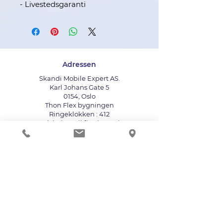
- Livestedsgaranti
Adressen
Skandi Mobile Expert AS.
Karl Johans Gate 5
0154, Oslo
Thon Flex bygningen
Ringeklokken : 412
Bruk heisen til fjerde etasje
info@mobileexpert.no
+47 411 11 211