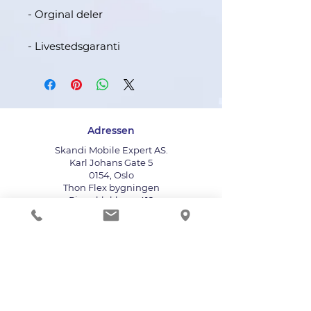
- Orginal deler
- Livestedsgaranti
Adressen
Skandi Mobile Expert AS.
Karl Johans Gate 5
0154, Oslo
Thon Flex bygningen
Ringeklokken : 412
Bruk heisen til fjerde etasje
info@mobileexpert.no
+47 411 11 211