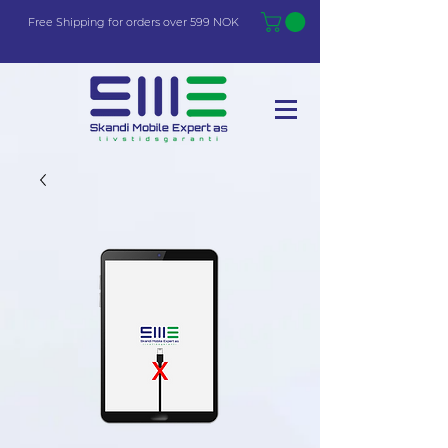
Free Shi
p
pin
g
for orders over 599 NOK