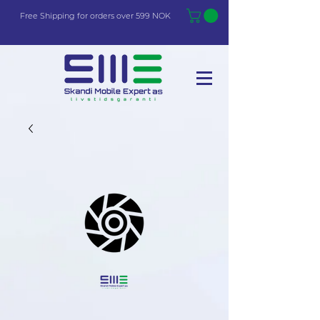
Free Shi
p
pin
g
for orders over 599 NOK