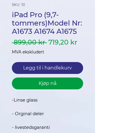
SKU: 10
iPad Pro (9,7-
tommers)Model Nr:
A1673 A1674 A1675
Vanlig
Salgspris
 899,00 kr 
719,20 kr
pris
MVA ekskludert
Legg til i handlekurv
Kjøp nå
-Linse glass
- Orginal deler
- livestedsgaranti