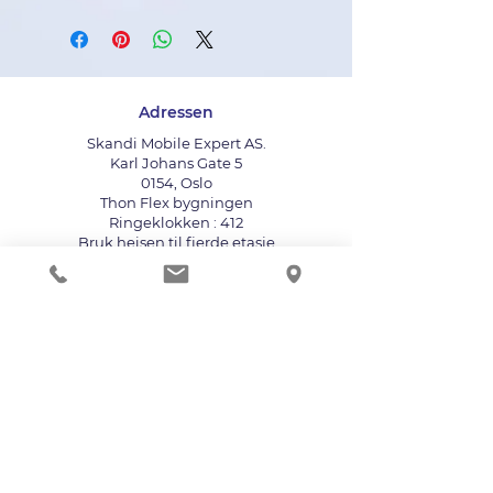
Adressen
Skandi Mobile Expert AS.
Karl Johans Gate 5
0154, Oslo
Thon Flex bygningen
Ringeklokken : 412
Bruk heisen til fjerde etasje
info@mobileexpert.no
+47 411 11 211
Reparasjonssenter for telefon