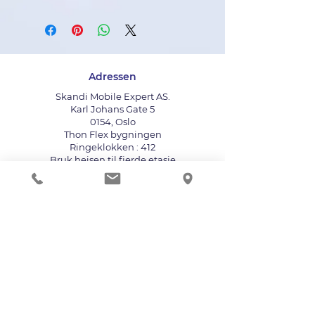
Adressen
Skandi Mobile Expert AS.
Karl Johans Gate 5
0154, Oslo
Thon Flex bygningen
Ringeklokken : 412
Bruk heisen til fjerde etasje
info@mobileexpert.no
+47 411 11 211
Reparasjonssenter for telefon