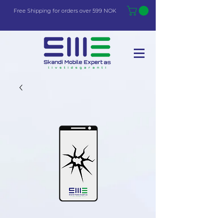
Free Shi
p
pin
g
for orders over 599 NOK