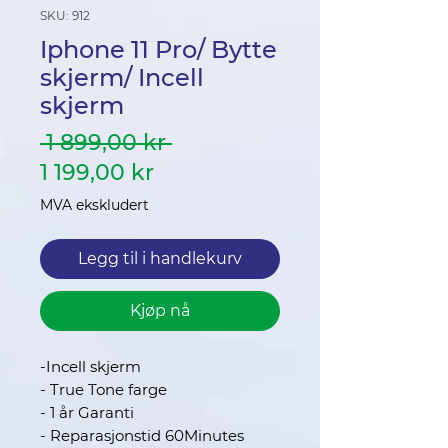
SKU: 912
Iphone 11 Pro/ Bytte
skjerm/ Incell
skjerm
Vanlig
 1 899,00 kr 
Salgspris
pris
1 199,00 kr
MVA ekskludert
Legg til i handlekurv
Kjøp nå
-Incell skjerm
- True Tone farge
- 1 år Garanti
- Reparasjonstid 60Minutes