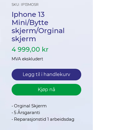
SKU: IP13MOSR
Iphone 13
Mini/Bytte
skjerm/Orginal
skjerm
Pris
4 999,00 kr
MVA ekskludert
Legg til i handlekurv
Kjøp nå
• Orginal Skjerm
• 5 Årsgaranti
• Reparasjonstid 1 arbeidsdag