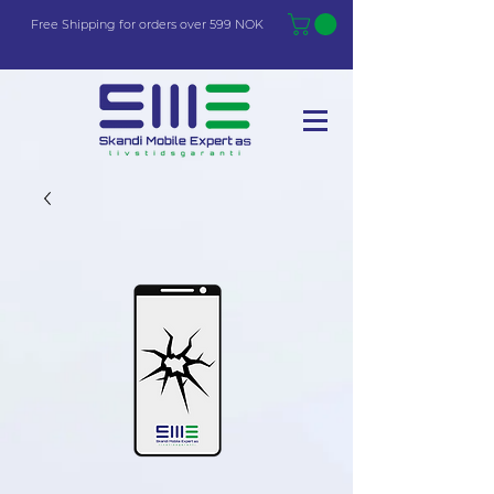
Free Shi
p
pin
g
for orders over 599 NOK