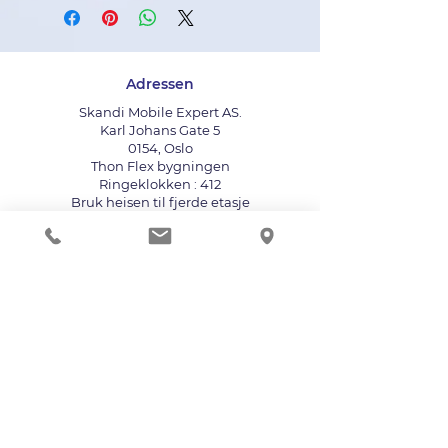
Adressen
Skandi Mobile Expert AS.
Karl Johans Gate 5
0154, Oslo
Thon Flex bygningen
Ringeklokken : 412
Bruk heisen til fjerde etasje
info@mobileexpert.no
+47 411 11 211
Reparasjonssenter for telefon
Vi aksepterer følgende betalingsmåter