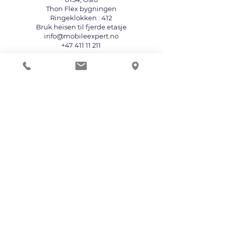
Thon Flex bygningen
Ringeklokken : 412
Bruk heisen til fjerde etasje
info@mobileexpert.no
+47 411 11 211
Reparasjonssenter for telefon
Vi aksepterer følgende betalingsmåter