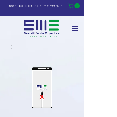
Free Shi
p
pin
g
for orders over 599 NOK