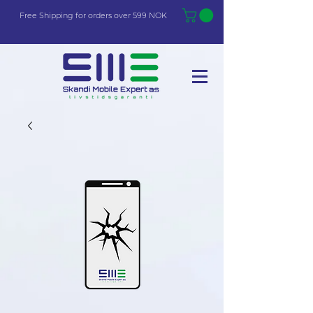
Free Shi
p
pin
g
for orders over 599 NOK