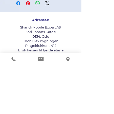
Adressen
Skandi Mobile Expert AS.
Karl Johans Gate 5
0154, Oslo
Thon Flex bygningen
Ringeklokken : 412
Bruk heisen til fjerde etasje
info@mobileexpert.no
+47 411 11 211
Reparasjonssenter for telefon
Vi aksepterer følgende betalingsmåter