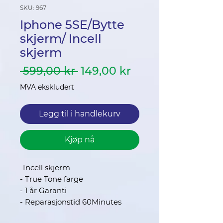
SKU: 967
Iphone 5SE/Bytte
skjerm/ Incell
skjerm
Vanlig
Salgspris
 599,00 kr 
149,00 kr
pris
MVA ekskludert
Legg til i handlekurv
Kjøp nå
-Incell skjerm
- True Tone farge
- 1 år Garanti
- Reparasjonstid 60Minutes