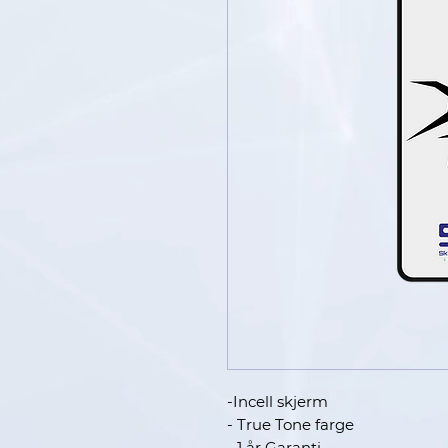
-Incell skjerm
- True Tone farge
- 1 år Garanti