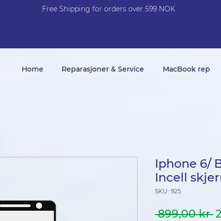
Free Shi
p
pin
g
for orders over 599 NOK
Home
Reparasjoner & Service
MacBook rep
Iphone 6/ 
Incell skje
SKU: 925
V
 899,00 kr 