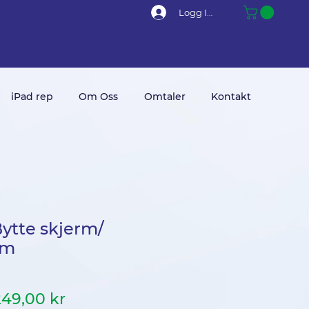
Logg Inn
iPad rep
Om Oss
Omtaler
Kontakt
Bytte skjerm/
rm
anlig
Salgspris
249,00 kr