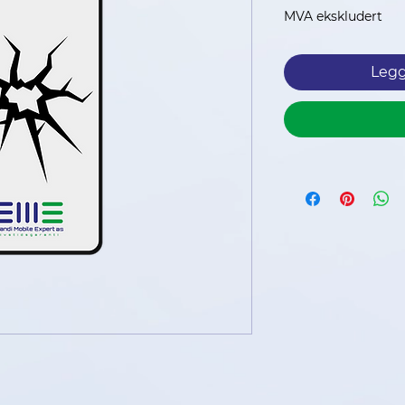
p
MVA ekskludert
Legg