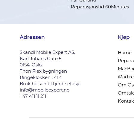
- Reparasjonstid 60Minutes
Adressen
Kjøp
Skandi Mobile Expert AS.
Home
Karl Johans Gate 5
Reparas
0154, Oslo
MacBoo
Thon Flex bygningen
iPad r
Ringeklokken : 412
Bruk heisen til fjerde etasje
Om Os
info@mobileexpert.no
Omtale
+47 411 11 211
Kontak