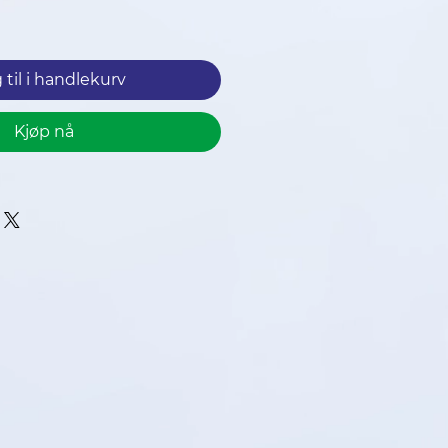
ris
 til i handlekurv
Kjøp nå