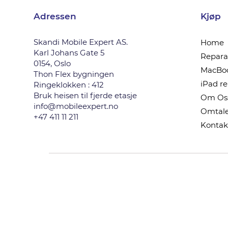
Adressen
Kjøp
Skandi Mobile Expert AS.
Home
Karl Johans Gate 5
Reparas
0154, Oslo
MacBoo
Thon Flex bygningen
iPad r
Ringeklokken : 412
Bruk heisen til fjerde etasje
Om Os
info@mobileexpert.no
Omtale
+47 411 11 211
Kontak