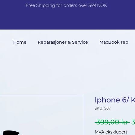
Free Shi
p
pin
g
for orders over 599 NOK
Home
Reparasjoner & Service
MacBook rep
Iphone 6/ 
SKU: 967
V
 399,00 kr 
3
p
MVA ekskludert