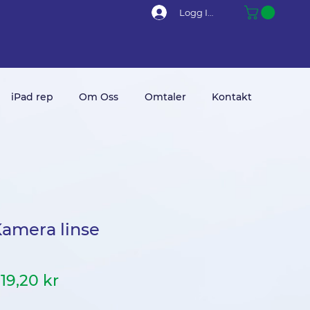
Logg Inn
iPad rep
Om Oss
Omtaler
Kontakt
Kamera linse
anlig
Salgspris
19,20 kr
ris