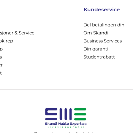
Kundeservice
Del betalingen din
joner & Service
Om Skandi
k rep
Business Services
ep
Din garanti
s
Studentrabatt
r
t