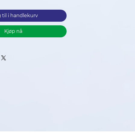
 til i handlekurv
Kjøp nå