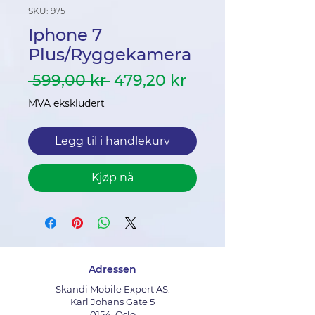
SKU: 975
Iphone 7
Plus/Ryggekamera
Vanlig
Salgspris
 599,00 kr 
479,20 kr
pris
MVA ekskludert
Legg til i handlekurv
Kjøp nå
Adressen
Skandi Mobile Expert AS.
Karl Johans Gate 5
0154, Oslo