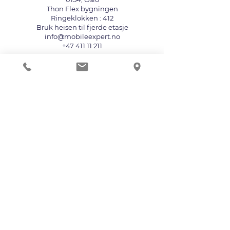
Thon Flex bygningen
Ringeklokken : 412
Bruk heisen til fjerde etasje
info@mobileexpert.no
+47 411 11 211
Reparasjonssenter for telefon
Vi aksepterer følgende betalingsmåter