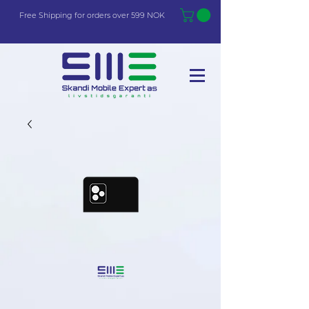
Free Shi
p
pin
g
for orders over 599 NOK