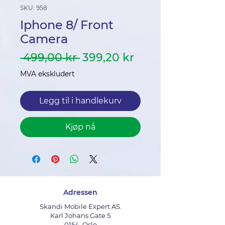
SKU: 958
Iphone 8/ Front
Camera
Vanlig
Salgspris
 499,00 kr 
399,20 kr
pris
MVA ekskludert
Legg til i handlekurv
Kjøp nå
Adressen
Skandi Mobile Expert AS.
Karl Johans Gate 5
0154, Oslo