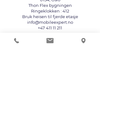
Thon Flex bygningen
Ringeklokken : 412
Bruk heisen til fjerde etasje
info@mobileexpert.no
+47 411 11 211
Reparasjonssenter for telefon
Vi aksepterer følgende betalingsmåter