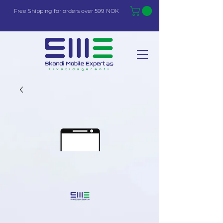
Free Shi
p
pin
g
for orders over 599 NOK