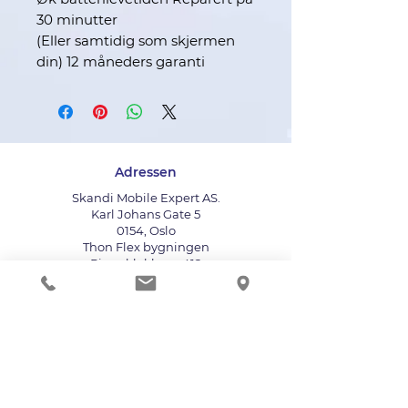
30 minutter
(Eller samtidig som skjermen
din) 12 måneders garanti
Adressen
Skandi Mobile Expert AS.
Karl Johans Gate 5
0154, Oslo
Thon Flex bygningen
Ringeklokken : 412
Bruk heisen til fjerde etasje
info@mobileexpert.no
+47 411 11 211