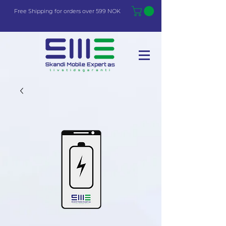
Free Shi
p
pin
g
for orders over 599 NOK