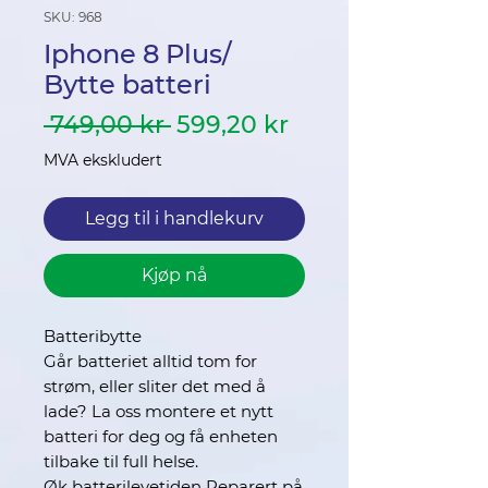
SKU: 968
Iphone 8 Plus/
Bytte batteri
Vanlig
Salgspris
 749,00 kr 
599,20 kr
pris
MVA ekskludert
Legg til i handlekurv
Kjøp nå
Batteribytte
Går batteriet alltid tom for
strøm, eller sliter det med å
lade? La oss montere et nytt
batteri for deg og få enheten
tilbake til full helse.
Øk batterilevetiden Reparert på