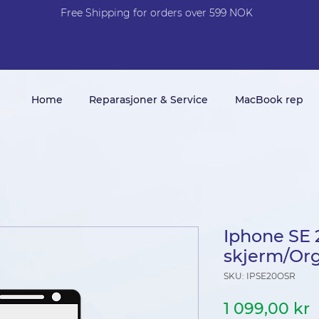
Free Shi
p
pin
g
for orders over 599 NOK
Home
Reparasjoner & Service
MacBook rep
Iphone SE 
skjerm/Org
SKU: IPSE20OSR
P
1 099,00 kr