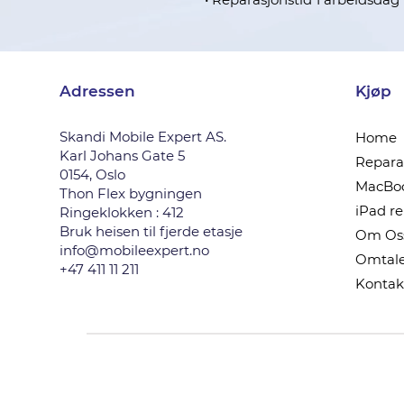
Adressen
Kjøp
Skandi Mobile Expert AS.
Home
Karl Johans Gate 5
Reparas
0154, Oslo
MacBoo
Thon Flex bygningen
iPad r
Ringeklokken : 412
Bruk heisen til fjerde etasje
Om Os
info@mobileexpert.no
Omtale
+47 411 11 211
Kontak