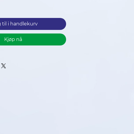
 til i handlekurv
Kjøp nå