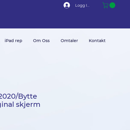
Logg Inn
iPad rep
Om Oss
Omtaler
Kontakt
2020/Bytte
inal skjerm
ris