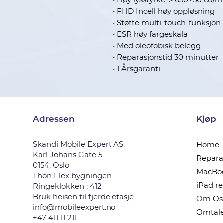
• FHD Incell høy oppløsning
• Støtte multi-touch-funksjon
• ESR høy fargeskala
• Med oleofobisk belegg
• Reparasjonstid 30 minutter
• 1 Årsgaranti
Adressen
Kjøp
Skandi Mobile Expert AS.
Home
Karl Johans Gate 5
Reparas
0154, Oslo
MacBoo
Thon Flex bygningen
iPad r
Ringeklokken : 412
Bruk heisen til fjerde etasje
Om Os
info@mobileexpert.no
Omtale
+47 411 11 211