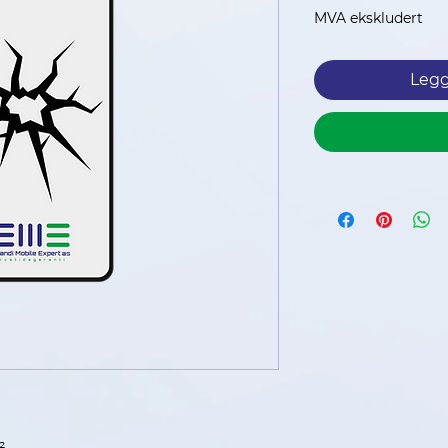
MVA ekskludert
Legg
²