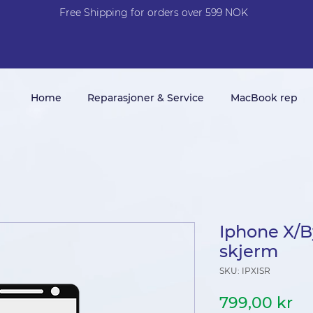
Free Shi
p
pin
g
for orders over 599 NOK
Home
Reparasjoner & Service
MacBook rep
Iphone X/By
skjerm
SKU: IPXISR
Pr
799,00 kr