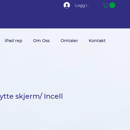
Logg Inn
iPad rep
Om Oss
Omtaler
Kontakt
tte skjerm/ Incell
is