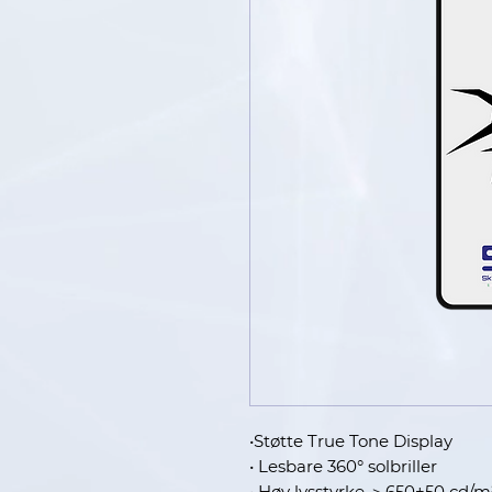
•Støtte True Tone Display
• Lesbare 360° solbriller
• Høy lysstyrke ＞650±50 cd/m