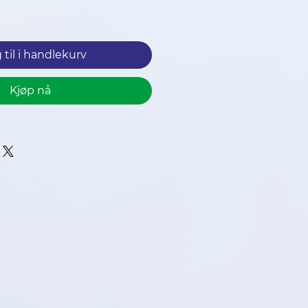
 til i handlekurv
Kjøp nå