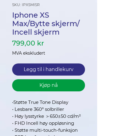
SKU: IPXSMISR
Iphone XS
Max/Bytte skjerm/
Incell skjerm
Pris
799,00 kr
MVA ekskludert
Legg til i handlekurv
Kjøp nå
•Støtte True Tone Display
• Lesbare 360° solbriller
• Høy lysstyrke ＞650±50 cd/m²
• FHD Incell høy oppløsning
• Støtte multi-touch-funksjon