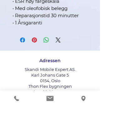
• ESR høy fargeskala
• Med oleofobisk belegg
• Reparasjonstid 30 minutter
• 1 Årsgaranti
Adressen
Skandi Mobile Expert AS.
Karl Johans Gate 5
0154, Oslo
Thon Flex bygningen
Ringeklokken : 412
Bruk heisen til fjerde etasje
info@mobileexpert.no
+47 411 11 211