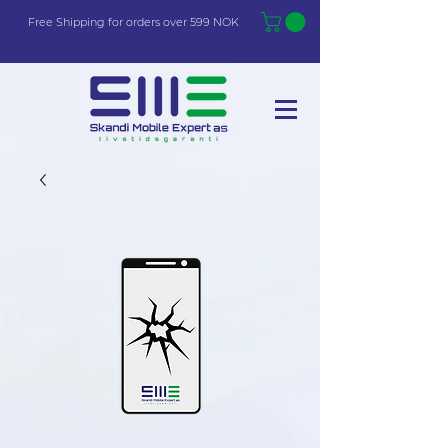
Free Shi
p
pin
g
for orders over 599 NOK